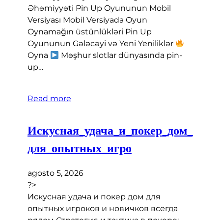
Əhəmiyyəti Pin Up Oyununun Mobil
Versiyası Mobil Versiyada Oyun
Oynamağın üstünlükləri Pin Up
Oyununun Gələcəyi və Yeni Yeniliklər
Oyna
Məşhur slotlar dünyasında pin-
up…
Read more
Искусная_удача_и_покер_дом_
для_опытных_игро
agosto 5, 2026
?>
Искусная удача и покер дом для
опытных игроков и новичков всегда