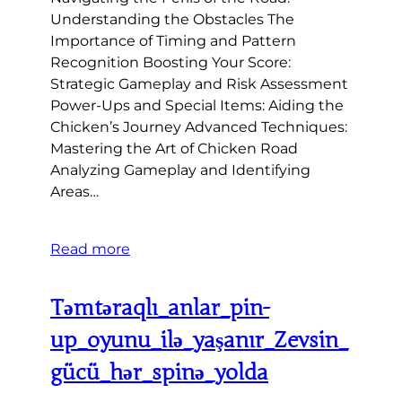
Understanding the Obstacles The
Importance of Timing and Pattern
Recognition Boosting Your Score:
Strategic Gameplay and Risk Assessment
Power-Ups and Special Items: Aiding the
Chicken’s Journey Advanced Techniques:
Mastering the Art of Chicken Road
Analyzing Gameplay and Identifying
Areas…
Read more
Təmtəraqlı_anlar_pin-
up_oyunu_ilə_yaşanır_Zevsin_
gücü_hər_spinə_yolda