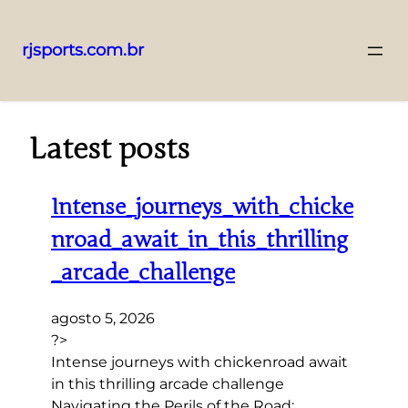
rjsports.com.br
Pular
para
o
Latest posts
conteúdo
Intense_journeys_with_chicke
nroad_await_in_this_thrilling
_arcade_challenge
agosto 5, 2026
?>
Intense journeys with chickenroad await
in this thrilling arcade challenge
Navigating the Perils of the Road: