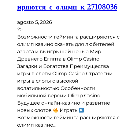
иряются_с_олимп_к-27108036
agosto 5, 2026
?>
Возможности гейминга расширяются с
олимп казино скачать для любителей
азарта и выигрышей ночью Мир
Древнего Египта в Olimp Casino:
Загадки и Богатства Преимущества
игры в слоты Olimp Casino Стратегии
игры в слоты с высокой
волатильностью Особенности
мобильной версии Olimp Casino
Будущее онлайн-казино и развитие
новых слотов
Играть
Возможности гейминга расширяются с
олимп казино…