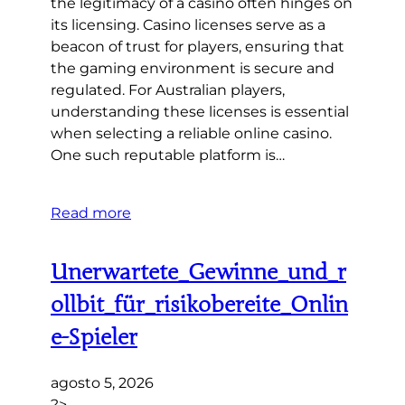
the legitimacy of a casino often hinges on
its licensing. Casino licenses serve as a
beacon of trust for players, ensuring that
the gaming environment is secure and
regulated. For Australian players,
understanding these licenses is essential
when selecting a reliable online casino.
One such reputable platform is…
Read more
Unerwartete_Gewinne_und_r
ollbit_für_risikobereite_Onlin
e-Spieler
agosto 5, 2026
?>