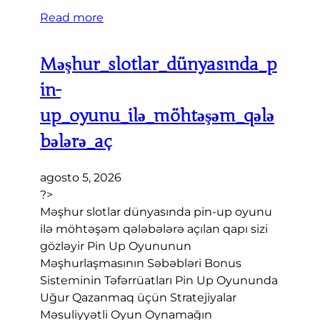
Read more
Məşhur_slotlar_dünyasında_p
in-
up_oyunu_ilə_möhtəşəm_qələ
bələrə_aç
agosto 5, 2026
?>
Məşhur slotlar dünyasında pin-up oyunu
ilə möhtəşəm qələbələrə açılan qapı sizi
gözləyir Pin Up Oyununun
Məşhurlaşmasının Səbəbləri Bonus
Sisteminin Təfərrüatları Pin Up Oyununda
Uğur Qazanmaq üçün Stratejiyalar
Məsuliyyətli Oyun Oynamağın