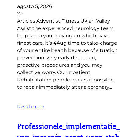
agosto 5, 2026
?>
Articles Adventist Fitness Ukiah Valley
Assist the experienced neurology team
help keep you moving on which have
finest care. It’s 4Aug time to take-charge
of your entire health because of situation
prevention, very early detection,
proactive procedures and you may
collective worry. Our Inpatient
Rehabilitation people makes it possible
to repair immediately after a coronary…
Read more
Professionele_implementatie_