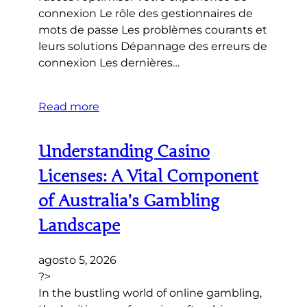
connexion Le rôle des gestionnaires de
mots de passe Les problèmes courants et
leurs solutions Dépannage des erreurs de
connexion Les dernières…
Read more
Understanding Casino
Licenses: A Vital Component
of Australia’s Gambling
Landscape
agosto 5, 2026
?>
In the bustling world of online gambling,