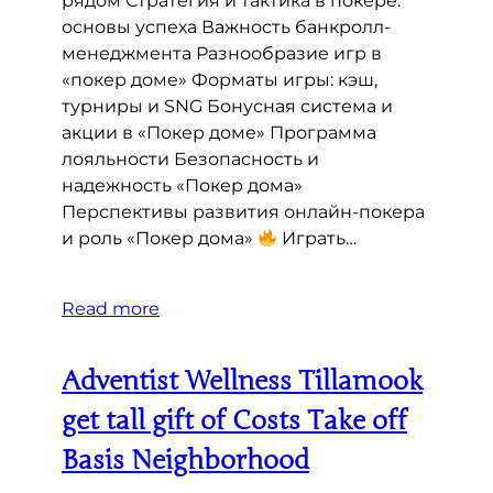
рядом Стратегия и тактика в покере:
основы успеха Важность банкролл-
менеджмента Разнообразие игр в
«покер доме» Форматы игры: кэш,
турниры и SNG Бонусная система и
акции в «Покер доме» Программа
лояльности Безопасность и
надежность «Покер дома»
Перспективы развития онлайн-покера
и роль «Покер дома»
Играть…
Read more
Adventist Wellness Tillamook
get tall gift of Costs Take off
Basis Neighborhood